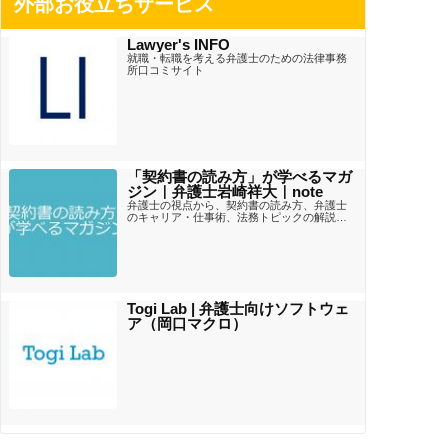
外部お役立ちサービス
Lawyer's INFO
就職・転職を考える弁護士のための法律事務
所口コミサイト
「契約書の読み方」が学べるマガ
ジン｜弁護士岩崎祥大｜note
弁護士の視点から、契約書の読み方、弁護士
のキャリア・仕事術、法務トピックの解説な
どの記事を週に２～３回お届けするマガジン
です。
Togi Lab | 弁護士向けソフトウェ
ア（岡口マクロ）